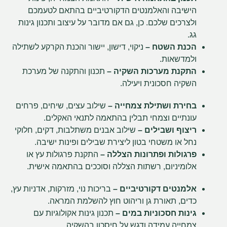
הישיבה והאלמנטים הדקורטיביים בהתאם לטעמכם
ולצרכים שלכם. כן, גם אם מדובר על עיצוב ותכנון גינות
גג.
הכנת השטח –
ניקוי, דישון, יישור והכנת הקרקע לשתילה
ולמדשאות.
התקנת מערכות השקיה –
תכנון והתקנה של מערכת
השקיה חסכונית ויעילה.
בחירת ושתילת צמחייה –
שילוב עצים, שיחים, פרחים
עונתיים וצמחי תבלין בהתאמה לתנאי האקלים.
ריצוף ושבילים –
שילוב אבנים משתלבות, דקים, חלוקי
נחל או משטחי בטון ליצירת שבילים ופינות ישיבה.
פרגולות ופתרונות הצללה –
התקנת פרגולות עץ או
אלומיניום, רשתות הצללה וסוככים בהתאמה אישית.
אלמנטים דקורטיביים –
בריכות נוי, מזרקות, אדניות עץ,
כדים, תאורת גן וריהוט חוץ להשלמת המראה.
גינות חסכוניות במים –
תכנון גינות אקולוגיות עם
צמחייה עמידה ודגש על חיסכון בהשקיה.